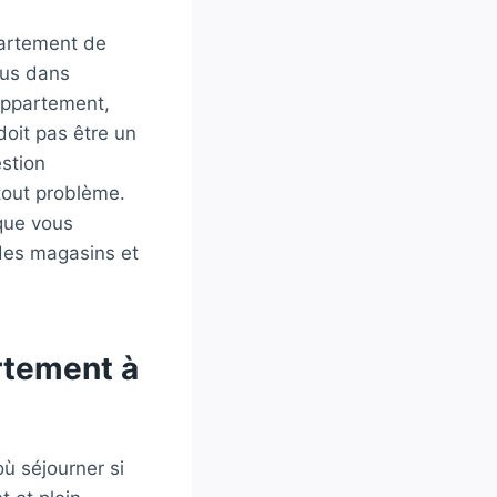
ppartement de
lus dans
 appartement,
oit pas être un
estion
tout problème.
 que vous
des magasins et
rtement à
où séjourner si