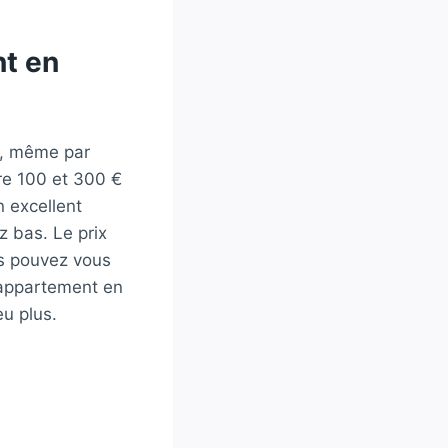
nt en
x, même par
re 100 et 300 €
 excellent
ez bas. Le prix
us pouvez vous
 appartement en
eu plus.