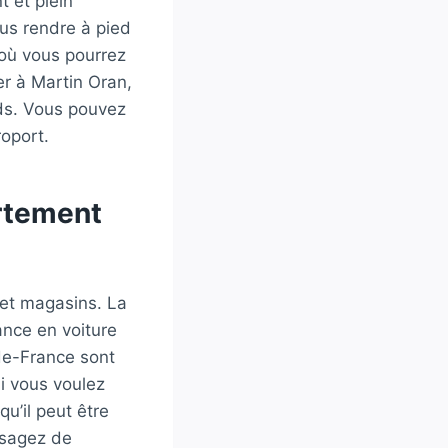
t et plein
vous rendre à pied
 où vous pourrez
r à Martin Oran,
rds. Vous pouvez
oport.
artement
 et magasins. La
nce en voiture
-de-France sont
Si vous voulez
qu’il peut être
isagez de