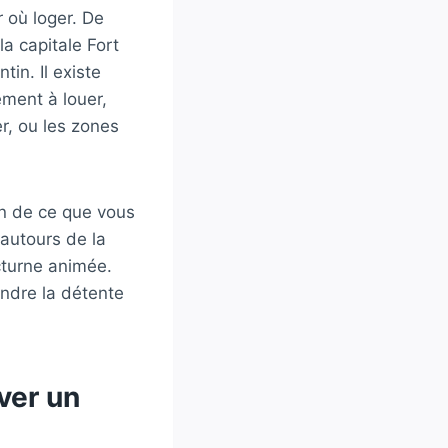
 où loger. De
a capitale Fort
tin. Il existe
ement à louer,
r, ou les zones
on de ce que vous
vautours de la
cturne animée.
endre la détente
rver un